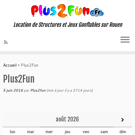
Location de Structures et Jeux Gonflables sur Rouen
Skip
to
Accueil
»
Plus2Fun
content
Plus2Fun
5 juin 2016
par
Plus2fun
(mis à jour il y a 3714 jours)
août
2026
lun
mar
mer
jeu
ven
sam
dim