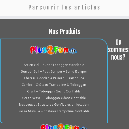
Parcourir les articles
Nos Produits
Ou
sommes
nous?
Arc en ciel – Super Toboggan Gonflable
Bumper Ball – Foot Bumper – Sumo Bumper
Château Gonflable Palmier – Trampoline
Combo – Château Trampoline & Toboggan
Giant – Toboggan Géant Gonflable
Green Wave – Toboggan Géant Gonflable
Nos Jeux et Structures Gonflables en location
Passe Muraille – Château Trampoline Gonflable