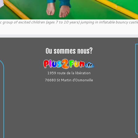
 group of excited children (ages 7 to 10 years) jumping in inflatable bouncy castle
Ou sommes nous?
1959 route de la libération
76680 St Martin d’Osmonville