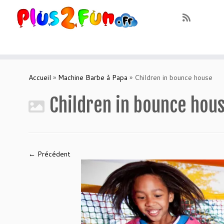
Skip
to
Accueil
»
Machine Barbe à Papa
»
Children in bounce house
content
Children in bounce hou
← Précédent