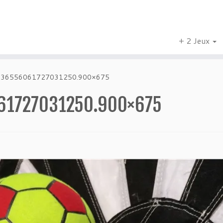
+ 2 Jeux
36556061727031250.900×675
1727031250.900×675