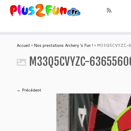
Skip
to
Accueil
»
Nos prestations Archery ‘s Fun !
»
M33Q5CVYZC-6
content
M33Q5CVYZC-63655606
← Précédent