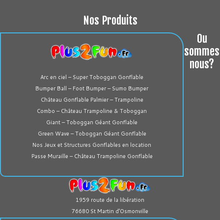
Nos Produits
Ou
sommes
nous?
Arc en ciel – Super Toboggan Gonflable
Bumper Ball – Foot Bumper – Sumo Bumper
Château Gonflable Palmier – Trampoline
Combo – Château Trampoline & Toboggan
Giant – Toboggan Géant Gonflable
Green Wave – Toboggan Géant Gonflable
Nos Jeux et Structures Gonflables en location
Passe Muraille – Château Trampoline Gonflable
1959 route de la libération
76680 St Martin d’Osmonville