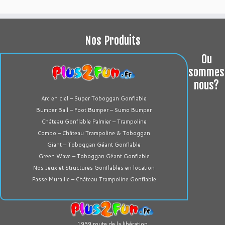
Nos Produits
Ou
sommes
nous?
Arc en ciel – Super Toboggan Gonflable
Bumper Ball – Foot Bumper – Sumo Bumper
Château Gonflable Palmier – Trampoline
Combo – Château Trampoline & Toboggan
Giant – Toboggan Géant Gonflable
Green Wave – Toboggan Géant Gonflable
Nos Jeux et Structures Gonflables en location
Passe Muraille – Château Trampoline Gonflable
1959 route de la libération