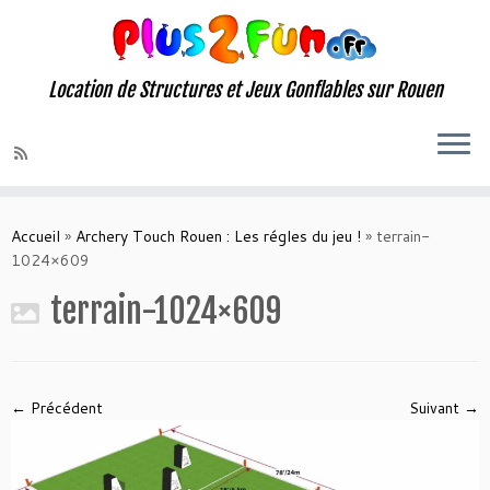
Location de Structures et Jeux Gonflables sur Rouen
Skip
to
Accueil
»
Archery Touch Rouen : Les régles du jeu !
»
terrain-
content
1024×609
terrain-1024×609
← Précédent
Suivant →