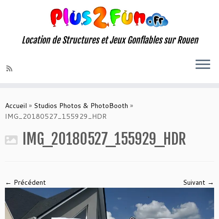
Location de Structures et Jeux Gonflables sur Rouen
Skip
to
Accueil
»
Studios Photos & PhotoBooth
»
content
IMG_20180527_155929_HDR
IMG_20180527_155929_HDR
← Précédent
Suivant →