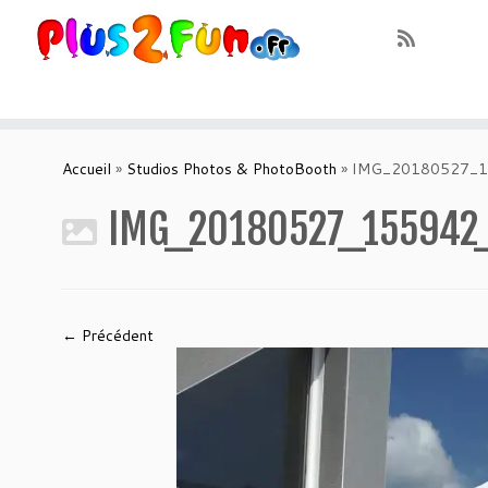
Skip
to
Accueil
»
Studios Photos & PhotoBooth
»
IMG_20180527_
content
IMG_20180527_155942
← Précédent